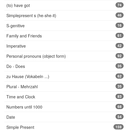
(to) have got
74
Simplepresent s (he-she-it)
46
S-genitive
16
Family and Friends
61
Imperative
42
Personal pronouns (object form)
92
Do - Does
35
zu Hause (Vokabeln ...)
62
Plural - Mehrzahl
35
Time and Clock
83
Numbers until 1000
68
Date
54
Simple Present
159