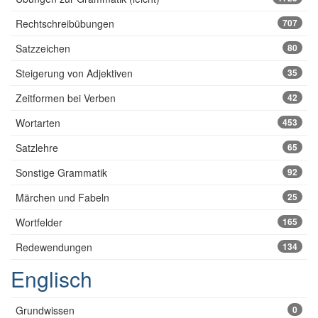
Rechtschreibübungen
707
Satzzeichen
80
Steigerung von Adjektiven
35
Zeitformen bei Verben
42
Wortarten
453
Satzlehre
65
Sonstige Grammatik
92
Märchen und Fabeln
25
Wortfelder
165
Redewendungen
134
Englisch
Grundwissen
0