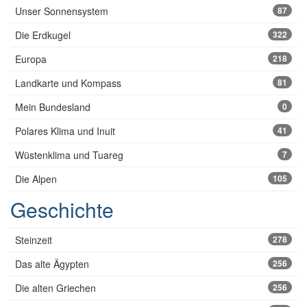
Unser Sonnensystem
87
Die Erdkugel
322
Europa
218
Landkarte und Kompass
81
Mein Bundesland
0
Polares Klima und Inuit
41
Wüstenklima und Tuareg
7
Die Alpen
105
Geschichte
Steinzeit
278
Das alte Ägypten
256
Die alten Griechen
256