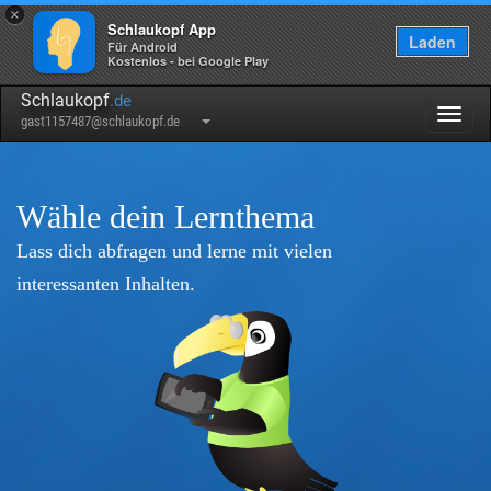
×
Schlaukopf App
Laden
Für Android
Kostenlos - bei Google Play
Schlaukopf
.de
Togg
gast1157487@schlaukopf.de
navig
Wähle dein Lernthema
Lass dich abfragen und lerne mit vielen
interessanten Inhalten.