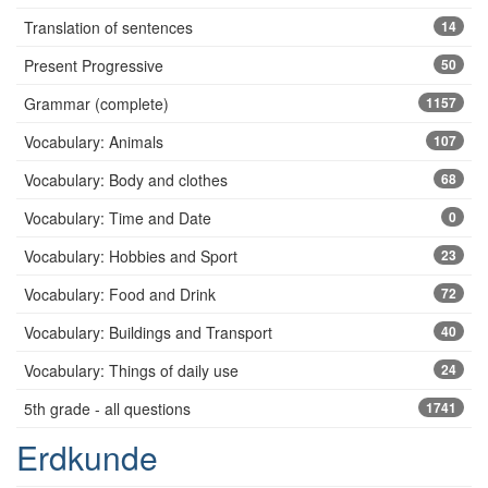
Translation of sentences
14
Present Progressive
50
Grammar (complete)
1157
Vocabulary: Animals
107
Vocabulary: Body and clothes
68
Vocabulary: Time and Date
0
Vocabulary: Hobbies and Sport
23
Vocabulary: Food and Drink
72
Vocabulary: Buildings and Transport
40
Vocabulary: Things of daily use
24
5th grade - all questions
1741
Erdkunde