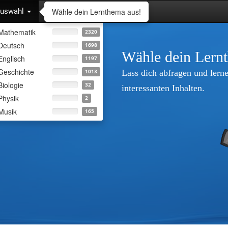
Wähle dein Lernthema aus!
uswahl
Mathematik
2320
Deutsch
1698
Wähle dein Lern
Englisch
1197
Geschichte
Lass dich abfragen und lerne
1013
Biologie
32
interessanten Inhalten.
Physik
2
Musik
165