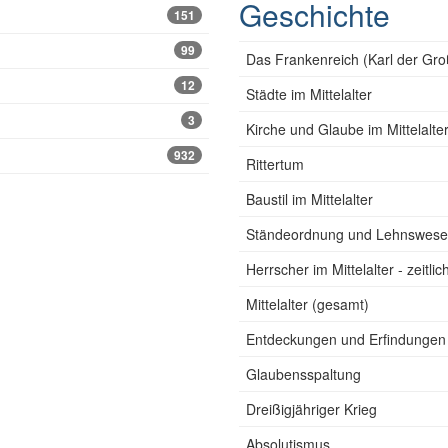
Geschichte
151
99
Das Frankenreich (Karl der Gro
12
Städte im Mittelalter
3
Kirche und Glaube im Mittelalte
932
Rittertum
Baustil im Mittelalter
Ständeordnung und Lehnswes
Herrscher im Mittelalter - zeitli
Mittelalter (gesamt)
Entdeckungen und Erfindungen
Glaubensspaltung
Dreißigjähriger Krieg
Absolutismus