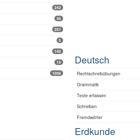
242
30
201
5
140
Deutsch
15
1006
Rechtschreibübungen
Grammatik
Texte erfassen
Schreiben
Fremdwörter
Erdkunde