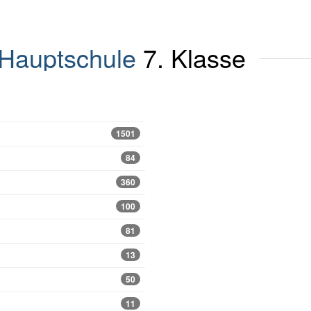
Hauptschule
7. Klasse
1501
84
360
100
81
13
50
11