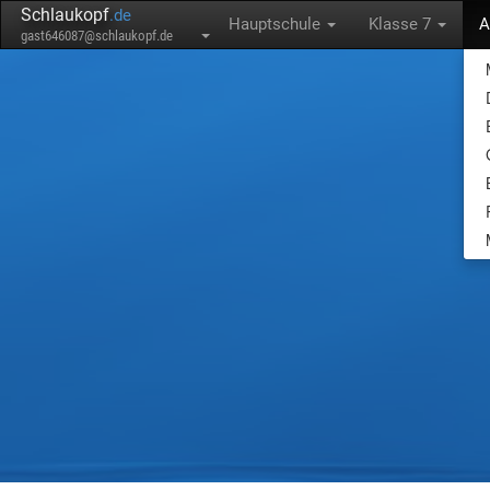
Schlaukopf
.de
Hauptschule
Klasse 7
A
gast646087@schlaukopf.de