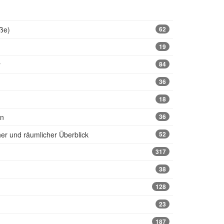
ße)
62
19
r
84
36
18
en
36
cher und räumlicher Überblick
52
317
38
128
23
187