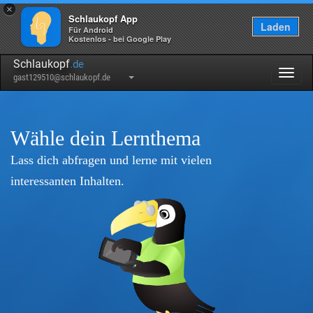
×
Schlaukopf App
Laden
Für Android
Kostenlos - bei Google Play
Schlaukopf
.de
Togg
gast129510@schlaukopf.de
navig
Wähle dein Lernthema
Lass dich abfragen und lerne mit vielen
interessanten Inhalten.