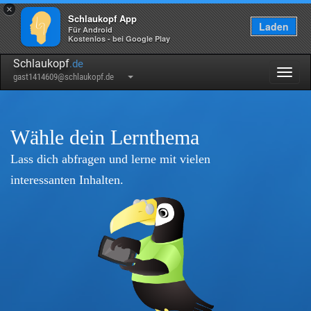
×
Schlaukopf App
Laden
Für Android
Kostenlos - bei Google Play
Schlaukopf
.de
Togg
gast1414609@schlaukopf.de
navig
Wähle dein Lernthema
Lass dich abfragen und lerne mit vielen
interessanten Inhalten.