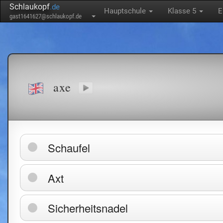
Schlaukopf
.de
Hauptschule
Klasse 5
E
gast1641627@schlaukopf.de
axe
Schaufel
Axt
Sicherheitsnadel