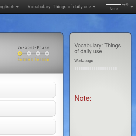
96
nglisch
Vocabulary: Things of daily use
Note
Vocabulary: Things
of daily use
Werkzeuge
Note: