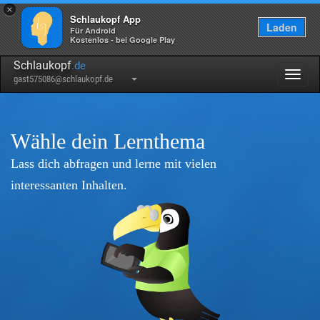
×
Schlaukopf App
Laden
Für Android
Kostenlos - bei Google Play
Schlaukopf
.de
Togg
gast575086@schlaukopf.de
navig
Wähle dein Lernthema
Lass dich abfragen und lerne mit vielen
interessanten Inhalten.