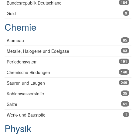
Bundesrepublik Deutschland
184
Geld
9
Chemie
Atombau
85
Metalle, Halogene und Edelgase
83
Periodensystem
191
Chemische Bindungen
140
Säuren und Laugen
249
Kohlenwasserstoffe
35
Salze
61
Werk- und Baustoffe
1
Physik