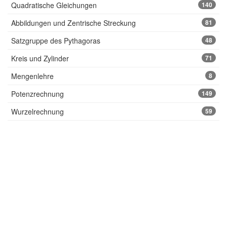
Quadratische Gleichungen
140
Abbildungen und Zentrische Streckung
81
Satzgruppe des Pythagoras
48
Kreis und Zylinder
71
Mengenlehre
8
Potenzrechnung
149
Wurzelrechnung
59