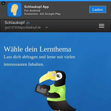
×
Schlaukopf App
Laden
Für Android
Kostenlos - bei Google Play
Schlaukopf
.de
Togg
gast1375554@schlaukopf.de
navig
Wähle dein Lernthema
Lass dich abfragen und lerne mit vielen
interessanten Inhalten.