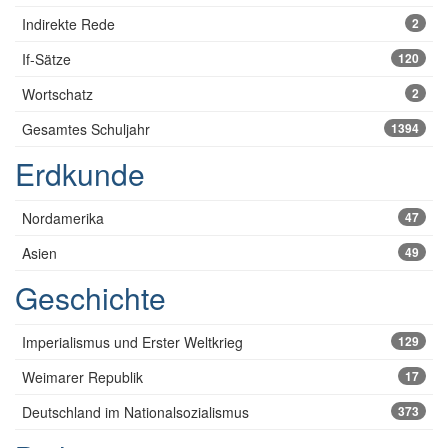
Indirekte Rede
2
If-Sätze
120
Wortschatz
2
Gesamtes Schuljahr
1394
Erdkunde
Nordamerika
47
Asien
49
Geschichte
Imperialismus und Erster Weltkrieg
129
Weimarer Republik
17
Deutschland im Nationalsozialismus
373