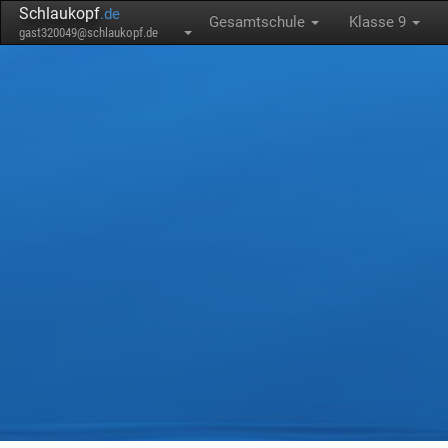
Schlaukopf
.de
Gesamtschule
Klasse 9
gast320049@schlaukopf.de