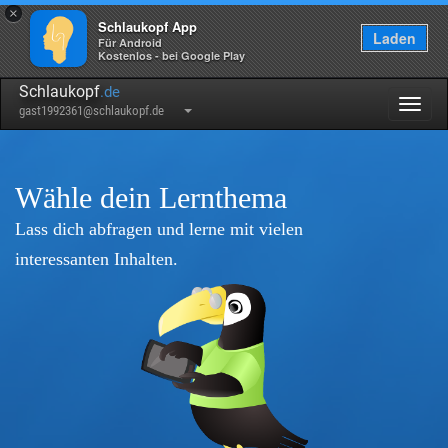
×
Schlaukopf App
Laden
Für Android
Kostenlos - bei Google Play
Schlaukopf
.de
Togg
gast1992361@schlaukopf.de
navig
Wähle dein Lernthema
Lass dich abfragen und lerne mit vielen
interessanten Inhalten.