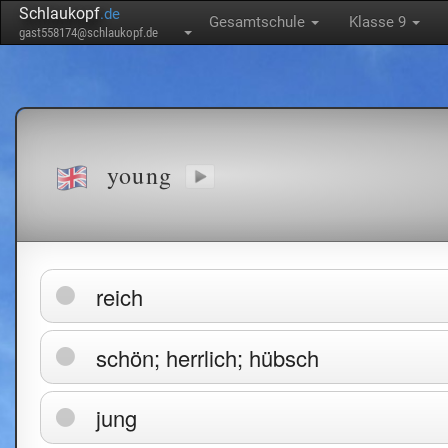
Schlaukopf
.de
Gesamtschule
Klasse 9
gast558174@schlaukopf.de
young
reich
schön; herrlich; hübsch
jung