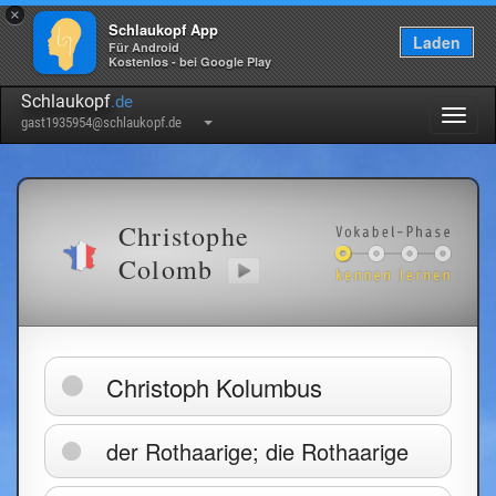
×
Schlaukopf App
Laden
Für Android
Kostenlos - bei Google Play
Schlaukopf
.de
Togg
gast1935954@schlaukopf.de
navig
Christophe
Colomb
Christoph Kolumbus
der Rothaarige; die Rothaarige