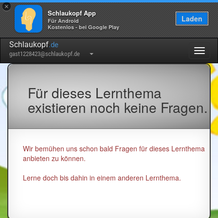
×
Schlaukopf App
Laden
Für Android
Kostenlos - bei Google Play
Schlaukopf
.de
Togg
gast1228423@schlaukopf.de
navig
Für dieses Lernthema
existieren noch keine Fragen.
Wir bemühen uns schon bald Fragen für dieses Lernthema
anbieten zu können.
Lerne doch bis dahin in einem anderen Lernthema.