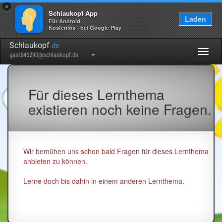
×
Schlaukopf App
Laden
Für Android
Kostenlos - bei Google Play
Schlaukopf
.de
Togg
gast645290@schlaukopf.de
navig
Für dieses Lernthema
existieren noch keine Fragen.
Wir bemühen uns schon bald Fragen für dieses Lernthema
anbieten zu können.
Lerne doch bis dahin in einem anderen Lernthema.