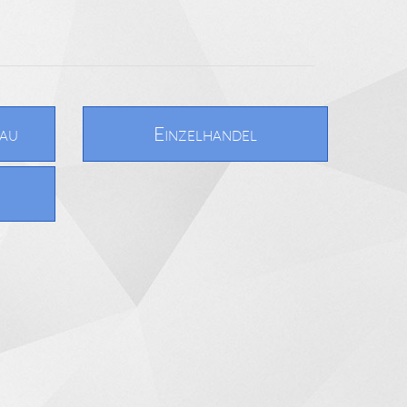
bau
Einzelhandel