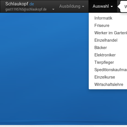
Schlaukopf
.de
W
Ausbildung
Auswahl
gast1195765@schlaukopf.de
Informatik
Friseure
Werker im Garte
Einzelhandel
Bäcker
Elektroniker
Tierpfleger
Speditionskaufma
Einzelkurse
Wirtschaftslehre