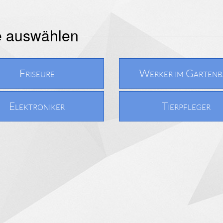
e auswählen
Friseure
Werker im Garten
Elektroniker
Tierpfleger