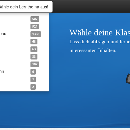
ähle dein Lernthema aus!
507
921
Wähle deine Klas
nbau
1368
Lass dich abfragen und lerne
68
63
interessanten Inhalten.
33
102
nn
6
1
2