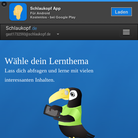
×
Schlaukopf App
Laden
Für Android
Kostenlos - bei Google Play
Schlaukopf
.de
Togg
gast1732593@schlaukopf.de
navig
Wähle dein Lernthema
Lass dich abfragen und lerne mit vielen
interessanten Inhalten.