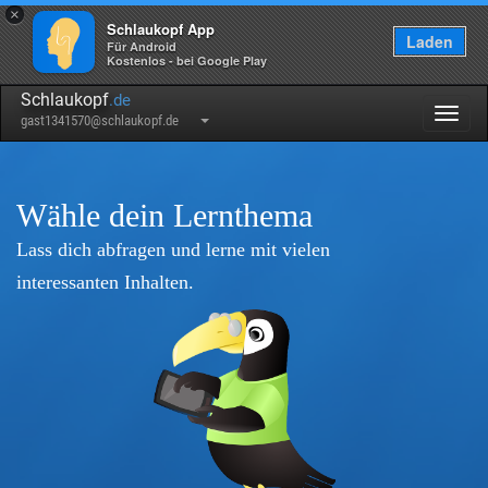
×
Schlaukopf App
Laden
Für Android
Kostenlos - bei Google Play
Schlaukopf
.de
Togg
gast1341570@schlaukopf.de
navig
Wähle dein Lernthema
Lass dich abfragen und lerne mit vielen
interessanten Inhalten.