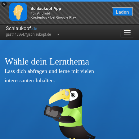
×
Schlaukopf App
Laden
Für Android
Kostenlos - bei Google Play
Schlaukopf
.de
Togg
gast1455647@schlaukopf.de
navig
Wähle dein Lernthema
Lass dich abfragen und lerne mit vielen
interessanten Inhalten.