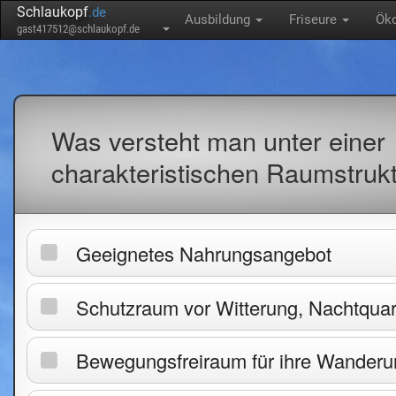
Schlaukopf
.de
Ausbildung
Friseure
Öko
gast417512@schlaukopf.de
Was versteht man unter einer
charakteristischen Raumstrukt
Geeignetes Nahrungsangebot
Schutzraum vor Witterung, Nachtquar
Bewegungsfreiraum für ihre Wander