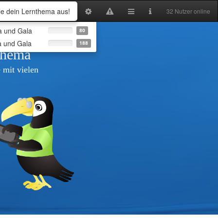
e dein Lernthema aus!
32 Nutzer online
a und Gala
80
a und Gala
188
thema
 mit vielen