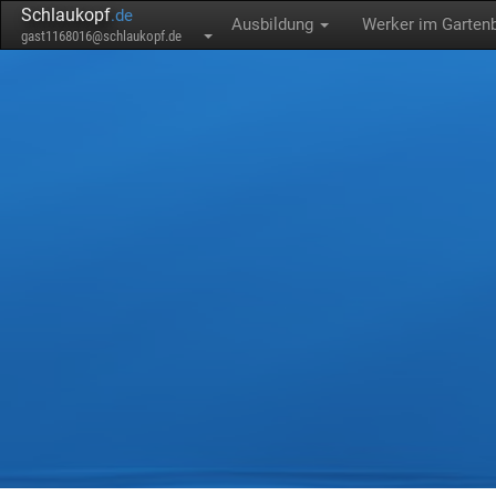
Schlaukopf
.de
Ausbildung
Werker im Garte
gast1168016@schlaukopf.de