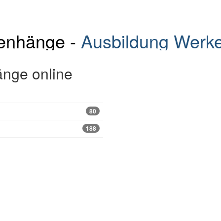
menhänge -
Ausbildung
Werke
nge online
80
188