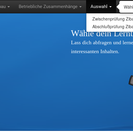
Wähl
nbau
Betriebliche Zusammenhänge
Auswahl
Zwischenprüfung Zib
Abschlußprüfung Zib
Wähle dein Lern
Lass dich abfragen und lerne
interessanten Inhalten.