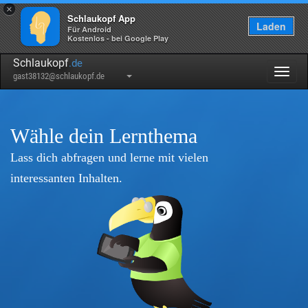
×
Schlaukopf App
Laden
Für Android
Kostenlos - bei Google Play
Schlaukopf
.de
Togg
gast38132@schlaukopf.de
navig
Wähle dein Lernthema
Lass dich abfragen und lerne mit vielen
interessanten Inhalten.