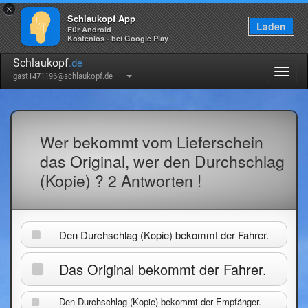
×
Schlaukopf App
Laden
Für Android
Kostenlos - bei Google Play
Schlaukopf
.de
Togg
gast1471196@schlaukopf.de
navig
Wer bekommt vom Lieferschein
das Original, wer den Durchschlag
(Kopie) ? 2 Antworten !
Den Durchschlag (Kopie) bekommt der Fahrer.
Das Original bekommt der Fahrer.
Den Durchschlag (Kopie) bekommt der Empfänger.