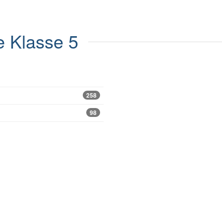
e
Klasse 5
258
98