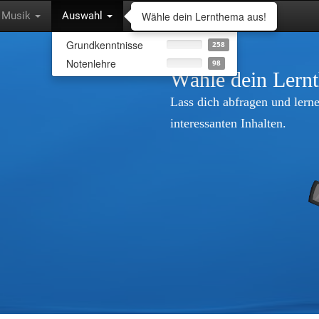
Wähle dein Lernthema aus!
Musik
Auswahl
Grundkenntnisse
258
Notenlehre
98
Wähle dein Lern
Lass dich abfragen und lerne
interessanten Inhalten.