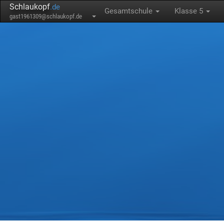
Schlaukopf
.de
Gesamtschule
Klasse 5
gast1961309@schlaukopf.de