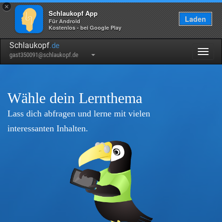
×
Schlaukopf App
Laden
Für Android
Kostenlos - bei Google Play
Schlaukopf
.de
Togg
gast350091@schlaukopf.de
navig
Wähle dein Lernthema
Lass dich abfragen und lerne mit vielen
interessanten Inhalten.