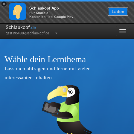
×
Schlaukopf App
Laden
Für Android
Kostenlos - bei Google Play
Schlaukopf
.de
Togg
gast1954306@schlaukopf.de
navig
Wähle dein Lernthema
Lass dich abfragen und lerne mit vielen
interessanten Inhalten.