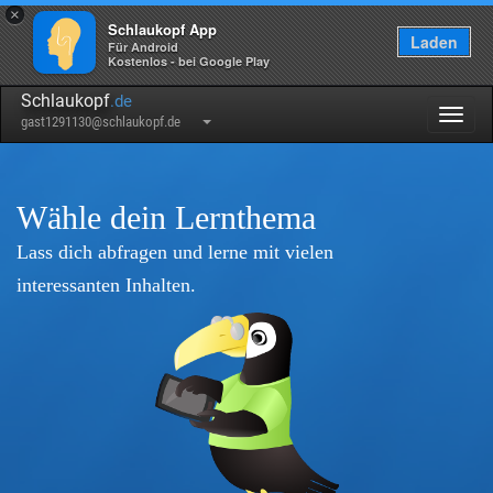
×
Schlaukopf App
Laden
Für Android
Kostenlos - bei Google Play
Schlaukopf
.de
Togg
gast1291130@schlaukopf.de
navig
Wähle dein Lernthema
Lass dich abfragen und lerne mit vielen
interessanten Inhalten.