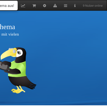
hema aus!
9 Nutzer online
thema
 mit vielen