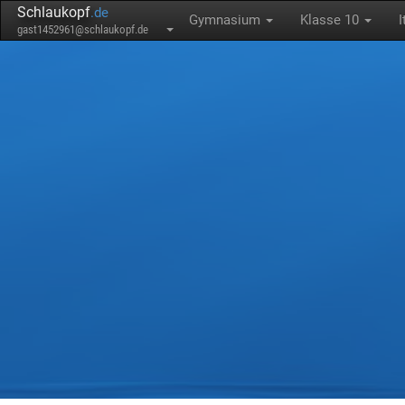
Schlaukopf
.de
Gymnasium
Klasse 10
I
gast1452961@schlaukopf.de