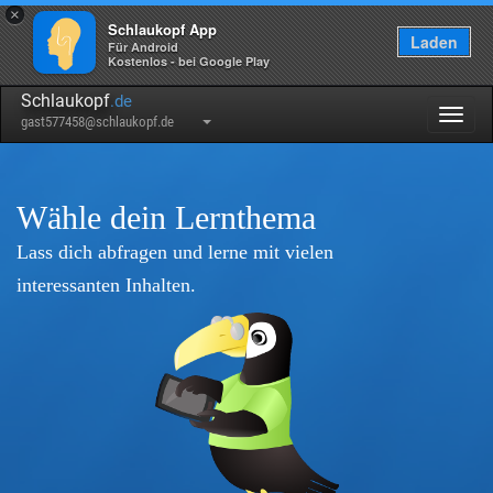
×
Schlaukopf App
Laden
Für Android
Kostenlos - bei Google Play
Schlaukopf
.de
Togg
gast577458@schlaukopf.de
navig
Wähle dein Lernthema
Lass dich abfragen und lerne mit vielen
interessanten Inhalten.