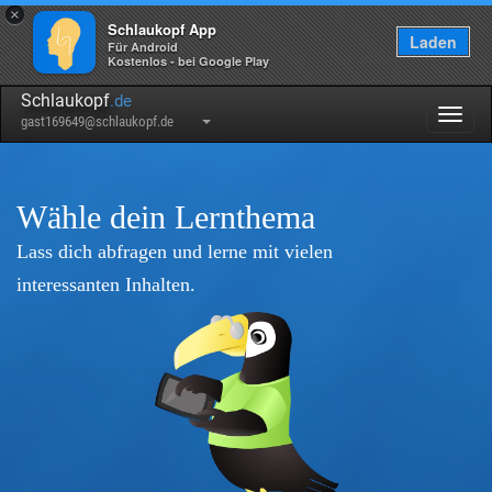
×
Schlaukopf App
Laden
Für Android
Kostenlos - bei Google Play
Schlaukopf
.de
Togg
gast169649@schlaukopf.de
navig
Wähle dein Lernthema
Lass dich abfragen und lerne mit vielen
interessanten Inhalten.