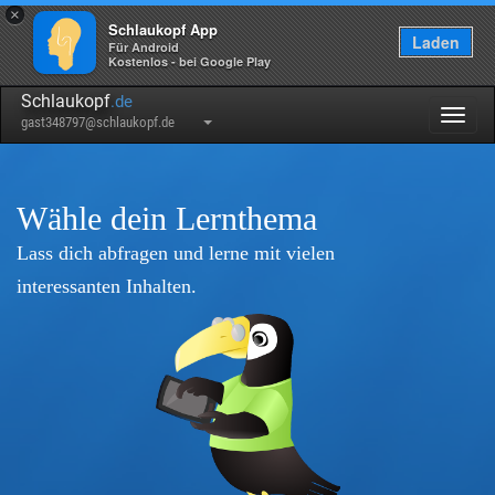
×
Schlaukopf App
Laden
Für Android
Kostenlos - bei Google Play
Schlaukopf
.de
Togg
gast348797@schlaukopf.de
navig
Wähle dein Lernthema
Lass dich abfragen und lerne mit vielen
interessanten Inhalten.