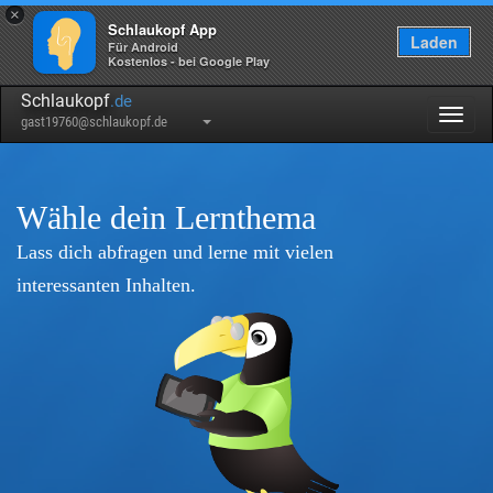
×
Schlaukopf App
Laden
Für Android
Kostenlos - bei Google Play
Schlaukopf
.de
Togg
gast19760@schlaukopf.de
navig
Wähle dein Lernthema
Lass dich abfragen und lerne mit vielen
interessanten Inhalten.