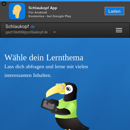
×
Schlaukopf App
Laden
Für Android
Kostenlos - bei Google Play
Schlaukopf
.de
Togg
gast1564558@schlaukopf.de
navig
Wähle dein Lernthema
Lass dich abfragen und lerne mit vielen
interessanten Inhalten.