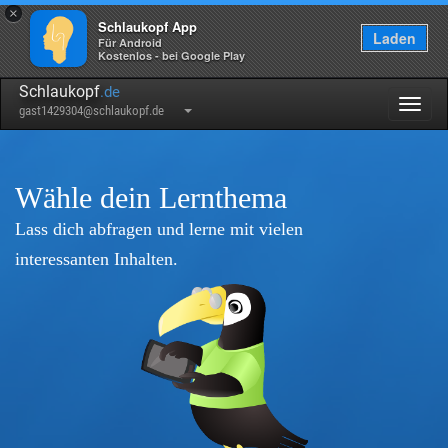
×
Schlaukopf App
Laden
Für Android
Kostenlos - bei Google Play
Schlaukopf
.de
Togg
gast1429304@schlaukopf.de
navig
Wähle dein Lernthema
Lass dich abfragen und lerne mit vielen
interessanten Inhalten.