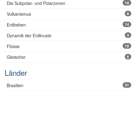
Die Subpolar- und Polarzonen
18
Vulkanismus
6
Erdbeben
14
Dynamik der Erdkruste
3
Flüsse
18
Gletscher
6
Länder
Brasilien
31