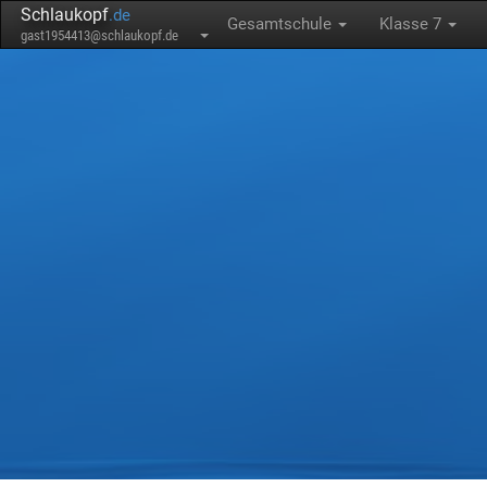
Schlaukopf
.de
Gesamtschule
Klasse 7
gast1954413@schlaukopf.de