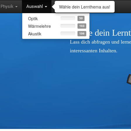
Wähle dein Lernthema aus!
Physik
Auswahl
Optik
59
Wärmelehre
103
Wähle dein Lern
Akustik
106
Lass dich abfragen und lerne
interessanten Inhalten.