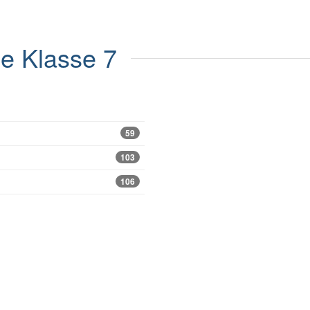
le
Klasse 7
59
103
106