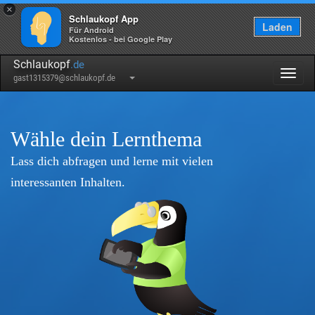
×
Schlaukopf App
Laden
Für Android
Kostenlos - bei Google Play
Schlaukopf
.de
Togg
gast1315379@schlaukopf.de
navig
Wähle dein Lernthema
Lass dich abfragen und lerne mit vielen
interessanten Inhalten.