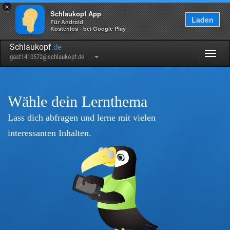
×
Schlaukopf App
Laden
Für Android
Kostenlos - bei Google Play
Schlaukopf
.de
Togg
gast1410572@schlaukopf.de
navig
Wähle dein Lernthema
Lass dich abfragen und lerne mit vielen
interessanten Inhalten.