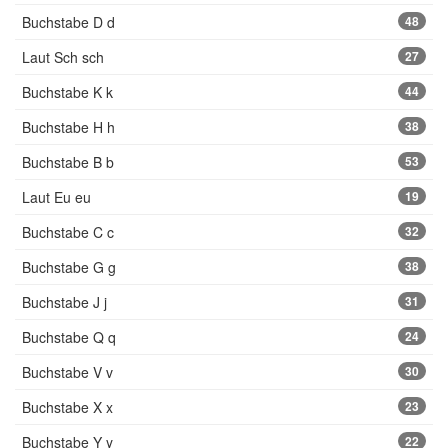
Buchstabe D d
48
Laut Sch sch
27
Buchstabe K k
44
Buchstabe H h
38
Buchstabe B b
53
Laut Eu eu
19
Buchstabe C c
32
Buchstabe G g
38
Buchstabe J j
31
Buchstabe Q q
24
Buchstabe V v
30
Buchstabe X x
23
Buchstabe Y y
22