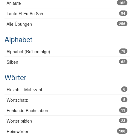
Anlaute
162
Laute Ei Eu Au Sch
94
Alle Übungen
256
Alphabet
Alphabet (Reihenfolge)
78
Silben
62
Wörter
Einzahl - Mehrzahl
6
Wortschatz
5
Fehlende Buchstaben
13
Wörter bilden
23
Reimwörter
100