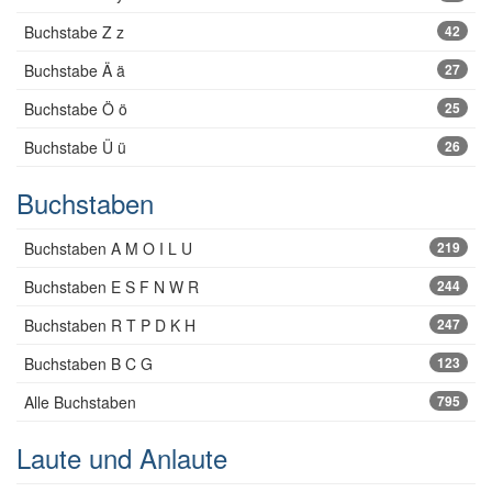
Buchstabe Z z
42
Buchstabe Ä ä
27
Buchstabe Ö ö
25
Buchstabe Ü ü
26
Buchstaben
Buchstaben A M O I L U
219
Buchstaben E S F N W R
244
Buchstaben R T P D K H
247
Buchstaben B C G
123
Alle Buchstaben
795
Laute und Anlaute