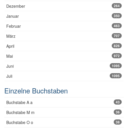
Dezember
264
Januar
350
Februar
463
März
707
April
826
Mai
972
Juni
1095
Juli
1095
Einzelne Buchstaben
Buchstabe A a
43
Buchstabe M m
36
Buchstabe O o
38