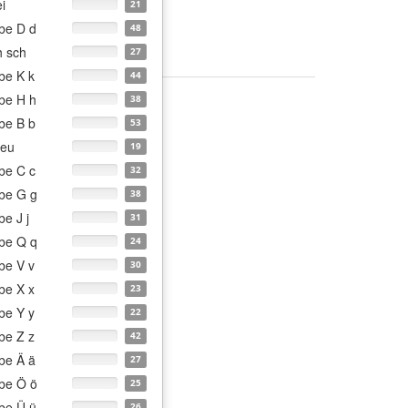
ei
21
be D d
48
h sch
27
be K k
44
be H h
38
be B b
53
 eu
19
be C c
32
be G g
38
e J j
31
be Q q
24
be V v
30
be X x
23
be Y y
22
be Z z
42
be Ä ä
27
be Ö ö
25
be Ü ü
26