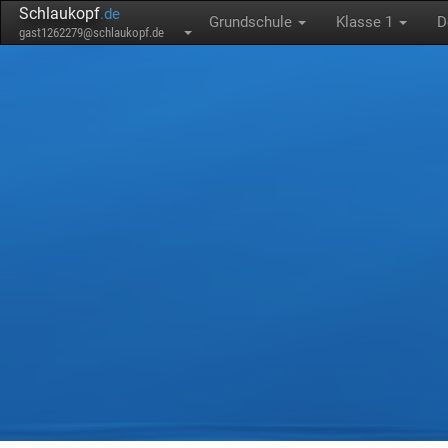
Schlaukopf
.de
Grundschule
Klasse 1
D
gast1262279@schlaukopf.de