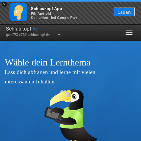
×
Schlaukopf App
Laden
Für Android
Kostenlos - bei Google Play
Schlaukopf
.de
Togg
gast752477@schlaukopf.de
navig
Wähle dein Lernthema
Lass dich abfragen und lerne mit vielen
interessanten Inhalten.