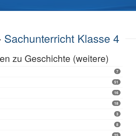
-
Sachunterricht Klasse 4
n zu Geschichte (weitere)
7
51
16
18
3
8
25