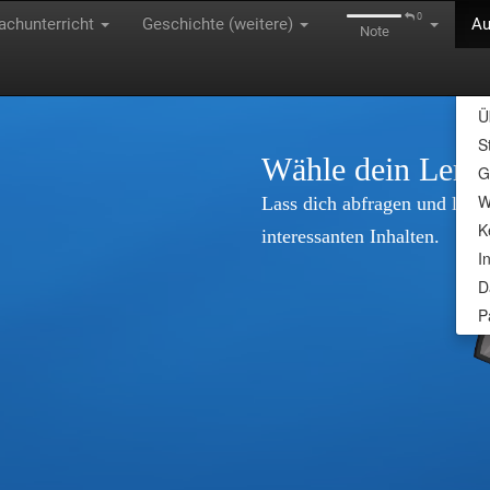
0
achunterricht
Geschichte (weitere)
A
Note
Ü
S
Wähle dein Lern
G
W
Lass dich abfragen und lerne
K
interessanten Inhalten.
I
D
P