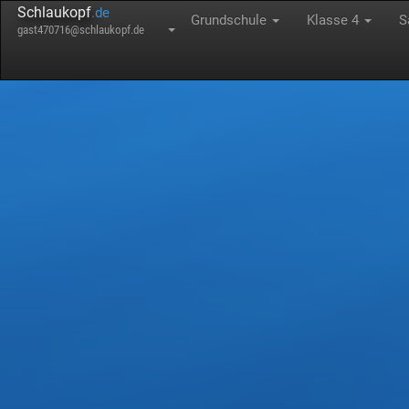
Schlaukopf
.de
Grundschule
Klasse 4
S
gast470716@schlaukopf.de