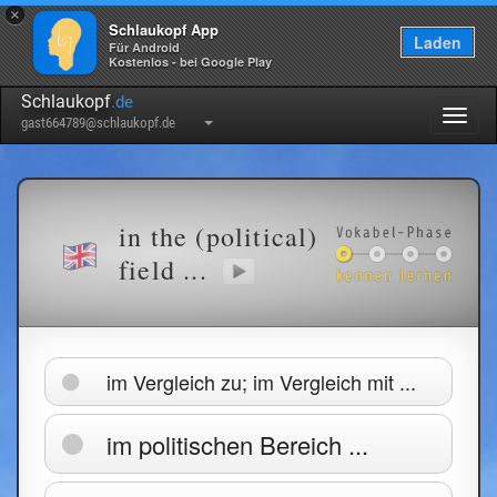
×
Schlaukopf App
Laden
Für Android
Kostenlos - bei Google Play
Schlaukopf
.de
Togg
gast664789@schlaukopf.de
navig
in the (political)
field ...
im Vergleich zu; im Vergleich mit ...
im politischen Bereich ...