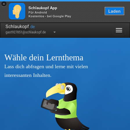
×
Schlaukopf App
Laden
Für Android
Kostenlos - bei Google Play
Schlaukopf
.de
Togg
gast927851@schlaukopf.de
navig
Wähle dein Lernthema
Lass dich abfragen und lerne mit vielen
interessanten Inhalten.