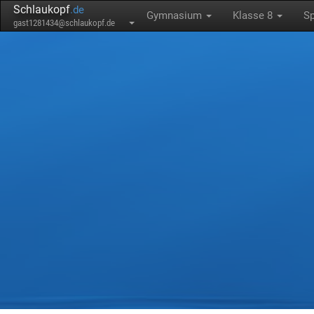
Schlaukopf
.de
Gymnasium
Klasse 8
S
gast1281434@schlaukopf.de