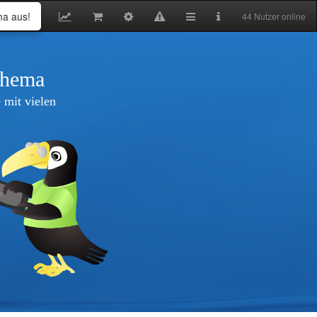
ma aus!
44 Nutzer online
thema
 mit vielen