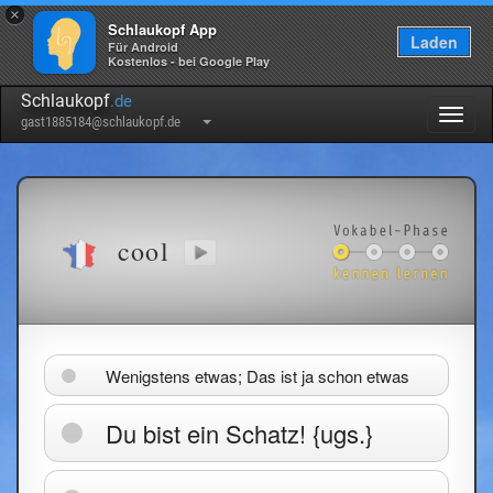
×
Schlaukopf App
Laden
Für Android
Kostenlos - bei Google Play
Schlaukopf
.de
Togg
gast1885184@schlaukopf.de
navig
cool
Wenigstens etwas; Das ist ja schon etwas
Du bist ein Schatz! {ugs.}