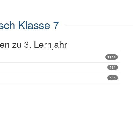
sch Klasse 7
n zu 3. Lernjahr
1114
461
595