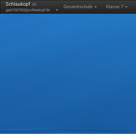
Schlaukopf
.de
Gesamtschule
Klasse 7
gast1567932@schlaukopf.de