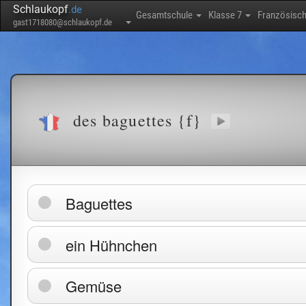
Schlaukopf
.de
Gesamtschule
Klasse 7
Französisc
gast1718080@schlaukopf.de
des baguettes {f}
Baguettes
ein Hühnchen
Gemüse