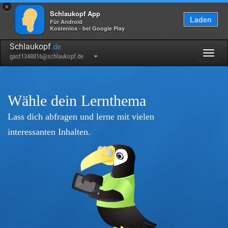
×
Schlaukopf App
Laden
Für Android
Kostenlos - bei Google Play
Schlaukopf
.de
Togg
gast1348816@schlaukopf.de
navig
Wähle dein Lernthema
Lass dich abfragen und lerne mit vielen
interessanten Inhalten.