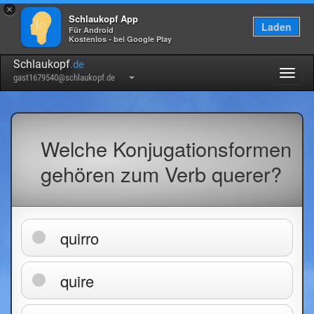
×
Schlaukopf App
Laden
Für Android
Kostenlos - bei Google Play
Schlaukopf
.de
Togg
gast1679540@schlaukopf.de
navig
Welche Konjugationsformen
gehören zum Verb querer?
quirro
quire