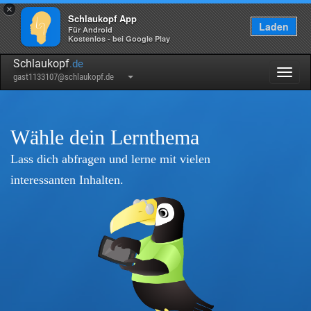
×
Schlaukopf App
Laden
Für Android
Kostenlos - bei Google Play
Schlaukopf
.de
Togg
gast1133107@schlaukopf.de
navig
Wähle dein Lernthema
Lass dich abfragen und lerne mit vielen
interessanten Inhalten.