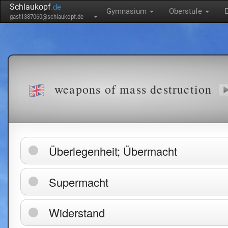
Schlaukopf
.de
Gymnasium
Oberstufe
gast1387060@schlaukopf.de
weapons of mass destruction
Überlegenheit; Übermacht
Supermacht
Widerstand