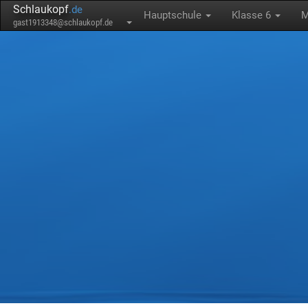
Schlaukopf
.de
Hauptschule
Klasse 6
M
gast1913348@schlaukopf.de