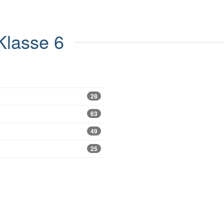
Klasse 6
28
63
49
25